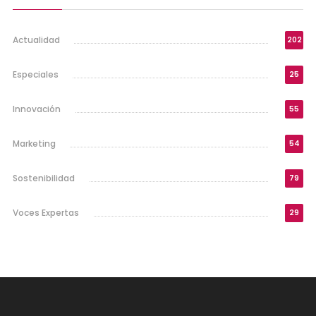
Actualidad
202
Especiales
25
Innovación
55
Marketing
54
Sostenibilidad
79
Voces Expertas
29