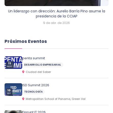
Un liderazgo con dirección: Aurelio Barría Pino asume la
presidencia de la CCIAP
9 de abr. de 2026
Próximos Eventos
penta summit
13
DESARROLLO EMPRESARIAL
AGO.
Ciudad del Saber
ISD Summit 2026
10
TECNOLOGÍA
SEP.
Metropolitan School of Panama, Green Val
Disrupt IT 2026.