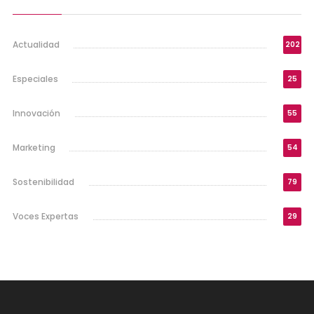
Actualidad
202
Especiales
25
Innovación
55
Marketing
54
Sostenibilidad
79
Voces Expertas
29