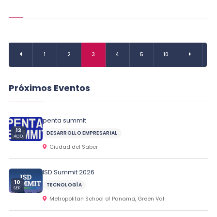
...
1
2
3
4
5
10
Próximos Eventos
penta summit
13
DESARROLLO EMPRESARIAL
AGO.
Ciudad del Saber
ISD Summit 2026
10
TECNOLOGÍA
SEP.
Metropolitan School of Panama, Green Val